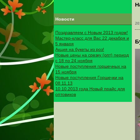
Н
Новости
20
Поздравляем с Новым 2013 годом!
Мастер-класс для Вас 22 декабря и
Б
5 января
Акция на букеты из роз!
Новые цены на срезку (опт) период
с 18 по 24 ноября
Новые поступления горшечных на
15 ноября
Новые поступления Горшечки на
08.11.13
10.10.2013 года Новый прайс для
оптовиков