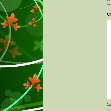
С
Чи
20