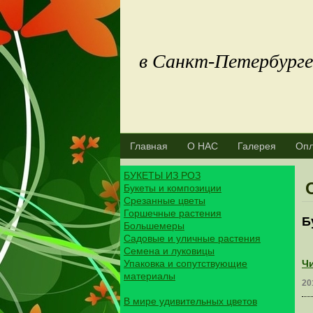
в Санкт-Пете
Главная
О НАС
Галерея
Опл
БУКЕТЫ ИЗ РОЗ
Букеты и композиции
Срезанные цветы
Горшечные растения
Б
Большемеры
Садовые и уличные растения
Семена и луковицы
Упаковка и сопутствующие
Чи
материалы
20
В мире удивительных цветов