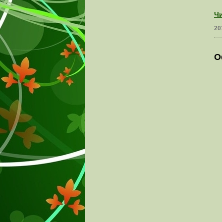
Чи
20
О